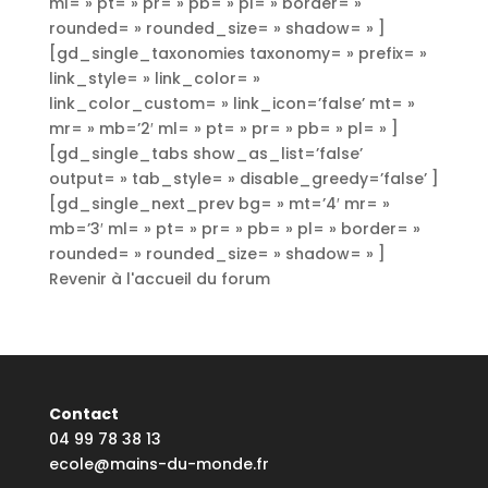
ml= » pt= » pr= » pb= » pl= » border= »
rounded= » rounded_size= » shadow= » ]
[gd_single_taxonomies taxonomy= » prefix= »
link_style= » link_color= »
link_color_custom= » link_icon=’false’ mt= »
mr= » mb=’2′ ml= » pt= » pr= » pb= » pl= » ]
[gd_single_tabs show_as_list=’false’
output= » tab_style= » disable_greedy=’false’ ]
[gd_single_next_prev bg= » mt=’4′ mr= »
mb=’3′ ml= » pt= » pr= » pb= » pl= » border= »
rounded= » rounded_size= » shadow= » ]
Revenir à l'accueil du forum
Contact
04 99 78 38 13
ecole@mains-du-monde.fr