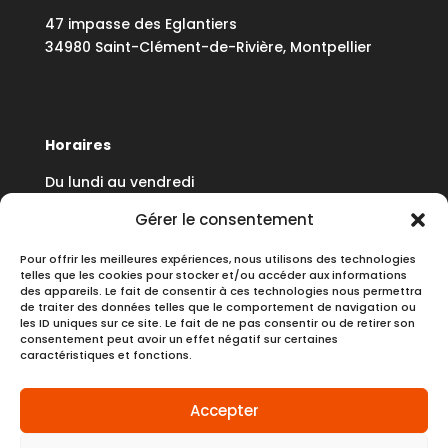
47 impasse des Eglantiers
34980 Saint-Clément-de-Rivière, Montpellier
Horaires
Du lundi au vendredi
8h30 à 12h30 - 13h30 à 17h30
Gérer le consentement
Pour offrir les meilleures expériences, nous utilisons des technologies
telles que les cookies pour stocker et/ou accéder aux informations
des appareils. Le fait de consentir à ces technologies nous permettra
de traiter des données telles que le comportement de navigation ou
Dernière mise à jour :
07/05/2026
les ID uniques sur ce site. Le fait de ne pas consentir ou de retirer son
consentement peut avoir un effet négatif sur certaines
caractéristiques et fonctions.
Accepter
Espace stagiaire
Mentions légales