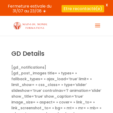
X
Fermeture estivale du
Etre recontacté(e)
31/07 au 23/08 ☀️
GD Details
[gd_notifications]
[gd_post_images title= » types= »
fallback_types= » ajax_load=’true’ limit= »
limit_show= » css_class= » type=’slider’
slideshow=’true’ controlnav=’1′ animation=’slide’
show_title=’true’ show_caption=’true’
image_size= » aspect= » cover= » link_to= »
link_screenshot_to= » bg= » mt= » mr= » mb= »