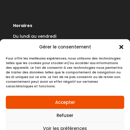
Horaires
Du lundi au vendredi
8h30 à 12h30 - 13h30 à 17h30
Gérer le consentement
Pour offrir les meilleures expériences, nous utilisons des technologies
telles que les cookies pour stocker et/ou accéder aux informations
des appareils. Le fait de consentir à ces technologies nous permettra
de traiter des données telles que le comportement de navigation ou
Dernière mise à jour :
07/05/2026
les ID uniques sur ce site. Le fait de ne pas consentir ou de retirer son
consentement peut avoir un effet négatif sur certaines
caractéristiques et fonctions.
Accepter
Espace stagiaire
Mentions légales
Refuser
Politique des cookies
Politique de confidentialité
Voir les préférences
Collecte des données
CGV