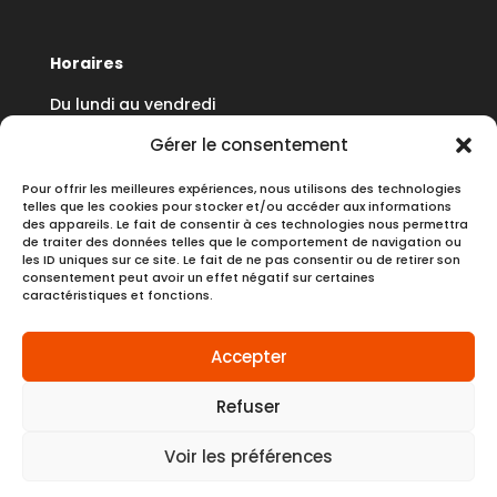
Horaires
Du lundi au vendredi
8h30 à 12h30 - 13h30 à 17h30
Gérer le consentement
Pour offrir les meilleures expériences, nous utilisons des technologies
telles que les cookies pour stocker et/ou accéder aux informations
des appareils. Le fait de consentir à ces technologies nous permettra
de traiter des données telles que le comportement de navigation ou
Dernière mise à jour :
07/05/2026
les ID uniques sur ce site. Le fait de ne pas consentir ou de retirer son
consentement peut avoir un effet négatif sur certaines
caractéristiques et fonctions.
Accepter
Espace stagiaire
Mentions légales
Refuser
Politique des cookies
Politique de confidentialité
Voir les préférences
Collecte des données
CGV
Politique d’accessibilité PSH