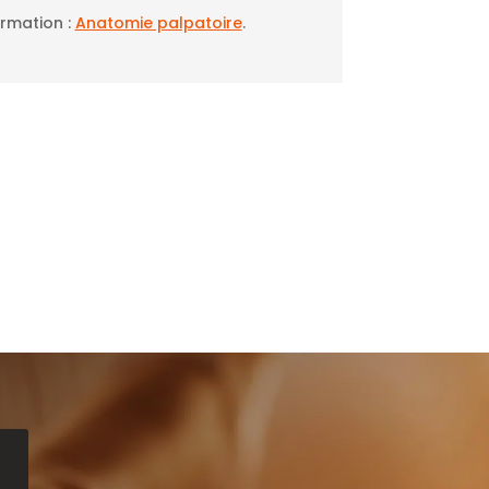
ormation :
Anatomie palpatoire
.