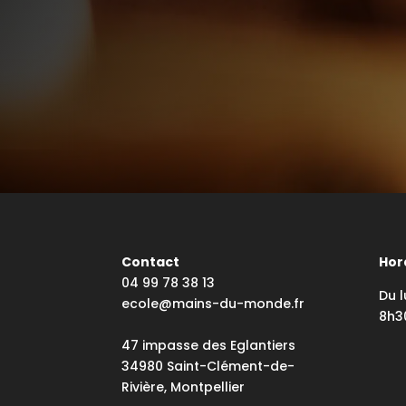
Contact
Hor
04 99 78 38 13
Du l
ecole@mains-du-monde.fr
8h3
47 impasse des Eglantiers
34980 Saint-Clément-de-
Rivière, Montpellier